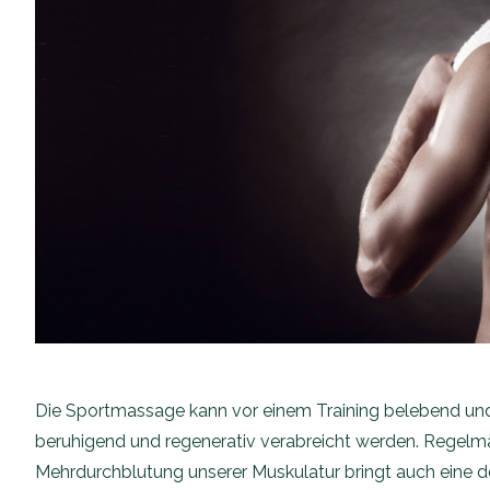
Die Sportmassage kann vor einem Training belebend und
beruhigend und regenerativ verabreicht werden. Regel
Mehrdurchblutung unserer Muskulatur bringt auch eine d